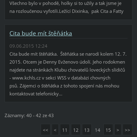
Všechno bylo v pohodě, holky si to užily a tak jsme je
na rozloučenou vyfotili.Ležící Dixinka, pak Cita a Fatty
Cita bude mít štěňátka
09.06.2015 12:24
Cita bude mít štěňátka. Štěňátka se narodí kolem 12. 7.
2015. Otcem je Denny Evženovo údolí. Jeho rodokmen
najdete na stránkách Klubu chovatelů loveckých slídičů
- www.kchls.cz v sekci WSS v databázi chovných
psů. Zájemci o štěňátka z tohoto spojení nás mohou
kontaktovat telefonicky...
Záznamy: 40 - 42 ze 43
<<
<
11
12
13
14
15
>
>>