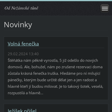
Od Nežárecké tůně
Novinky
Volná fenečka
29.02.2024 13:40
Štěňátka nám pěkně vyrostla, 5 již odešlo do nových
domovů. Ale, bohužel, nám po zrušené rezervaci doma
zůstala krásná fenečka Iruška. Hledáme pro ní milující
pánečky, kterým bude určitě dělat jen a jen radost a
hlavně kteří jí budou milovat. Je to takový šotek, veselá,
rozpustilá a hlavně...
Ježíšek přišel