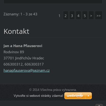
Záznamy: 1 - 3 ze 43
1
2
3
4
5
>
>>
Kontakt
Jan a Hana Pfauserovi
Rodvínov 89
37701 Jindřichův Hradec
606300312, 606300317
hanapfau
serova@s
eznam.cz
© 2014 Všechna práva vyhrazena.
Vytvořte si webové stránky zdarma!