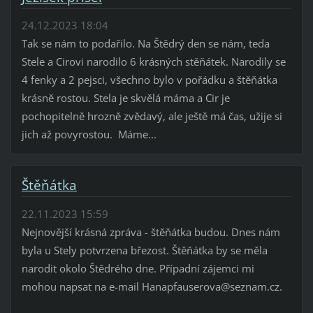
24.12.2023 18:04
Tak se nám to podařilo. Na Štědrý den se nám, teda
Stele a Cirovi narodilo 6 krásných stěňátek. Narodily se
4 fenky a 2 pejsci, všechno bylo v pořádku a štěňátka
krásně rostou. Stela je skvělá máma a Cir je
pochopitelně hrozně zvědavý, ale ještě má čas, užije si
jich až povyrostou. Máme...
Štěňátka
22.11.2023 15:59
Nejnovější krásná zpráva - štěňátka budou. Dnes nám
byla u Stely potvrzena březost. Štěňátka by se měla
narodit okolo Štědrého dne. Případní zájemci mi
mohou napsat na e-mail Hanapfauserova@seznam.cz.