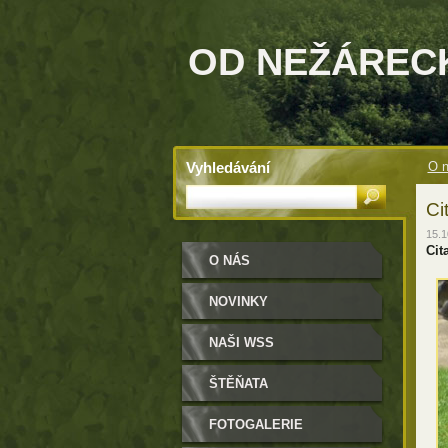
OD NEŽÁREC
Vyhledávání
O 
Ci
15.1
Cita
O NÁS
NOVINKY
NAŠI WSS
ŠTĚŇATA
FOTOGALERIE