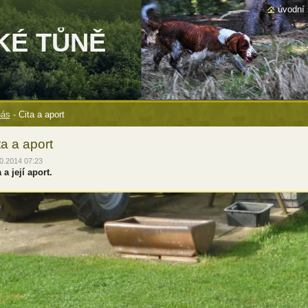
úvodní 
KÉ TŮNĚ
nás
-
Cita a aport
ta a aport
0.2014 07:23
 a její aport.