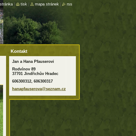
stránka
|
tisk
|
mapa stránek
|
rss
Kontakt
Jan a Hana Pfauserovi
Rodvínov 89
37701 Jindřichův Hradec
606300312, 606300317
hanapfau
serova@s
eznam.cz