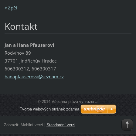
« Zpět
Kontakt
Jan a Hana Pfauserovi
Rodvínov 89
37701 Jindřichův Hradec
606300312, 606300317
hanapfau
serova@s
eznam.cz
© 2014 Všechna práva vyhrazena.
Tvorba webových stránek zdarma
Zobrazit:
Mobilní verzi
|
Standardní verzi