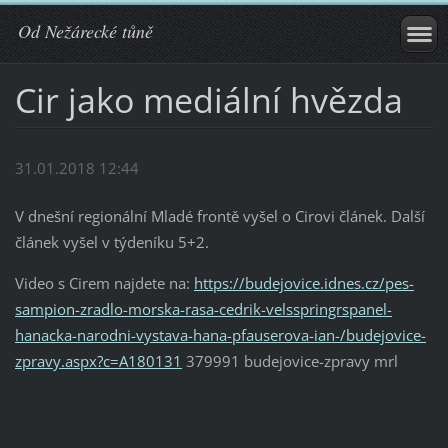
Od Nežárecké tůně
Cir jako mediální hvězda
31.01.2018 12:44
V dnešní regionální Mladé frontě vyšel o Cirovi článek. Další
článek vyšel v týdeníku 5+2.
Video s Cirem najdete na:
https://budejovice.idnes.cz/pes-
sampion-zradlo-morska-rasa-cedrik-velsspringrspanel-
hanacka-narodni-vystava-hana-pfauserova-ian-/budejovice-
zpravy.aspx?c=A180131
379991 budejovice-zpravy mrl