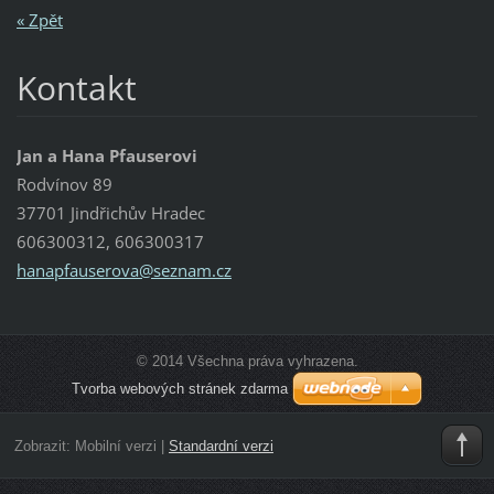
« Zpět
Kontakt
Jan a Hana Pfauserovi
Rodvínov 89
37701 Jindřichův Hradec
606300312, 606300317
hanapfau
serova@s
eznam.cz
© 2014 Všechna práva vyhrazena.
Tvorba webových stránek zdarma
Zobrazit:
Mobilní verzi
|
Standardní verzi