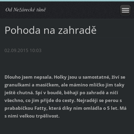
Od Nežárecké tůně
Pohoda na zahradě
02.09.2015 10:03
Dlouho jsem nepsala. Holky jsou u samostatné, živí se
granulkami a masíčkem, ale mámino mlíčko jim taky
ještě chutná. Spí v boudě, běhají po zahradě a ničí
všechno, co jim přijde do cesty. Nejraději se perou s
prababičkou Fatty, která díky nim omládla o 5 let. Má
s nimi velkou trpělivost.