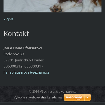
« Zpět
Kontakt
Jan a Hana Pfauserovi
Rodvínov 89
37701 Jindřichův Hradec
606300312, 606300317
hanapfau
serova@s
eznam.cz
© 2014 Všechna práva vyhrazena.
Vytvořte si webové stránky zdarma!