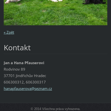
« Zpět
Kontakt
Jan a Hana Pfauserovi
Rodvínov 89
37701 Jindřichův Hradec
606300312, 606300317
hanapfau
serova@s
eznam.cz
© 2014 Všechna práva vyhrazena.